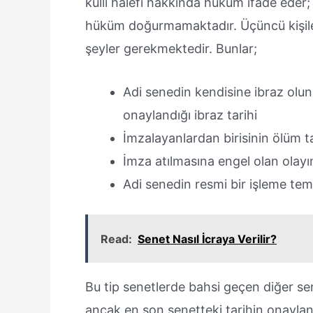
külli halefi hakkında hüküm ifade eder; 
hüküm doğurmamaktadır. Üçüncü kişiler
şeyler gerekmektedir. Bunlar;
Adi senedin kendisine ibraz olu
onaylandığı ibraz tarihi
İmzalayanlardan birisinin ölüm ta
İmza atılmasına engel olan olayı
Adi senedin resmi bir işleme temel
Read:
Senet Nasıl İcraya Verilir?
Bu tip senetlerde bahsi geçen diğer sen
ancak en son senetteki tarihin onaylanm