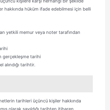
üçüncü kişilere karşı herhangi bir şekilde
 hakkında hüküm ifade edebilmesi için belli
nan yetkili memur veya noter tarafından
rihi
n gerçekleşme tarihi
 alındığı tarihtir.
etlerin tarihleri üçüncü kişiler hakkında
ış olarak sayıldığı tarihten itibaren