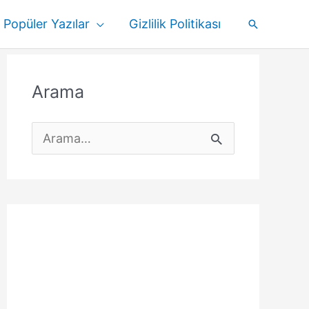
Popüler Yazılar
Gizlilik Politikası
Arama
Arama
S
e
a
r
c
h
f
o