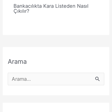
Bankacılıkta Kara Listeden Nasıl
Çıkılır?
Arama
S
e
a
r