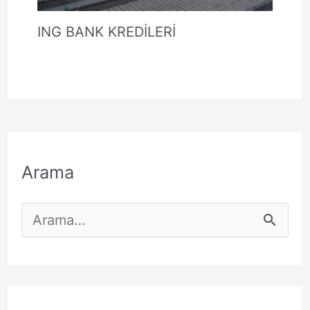
ING BANK KREDİLERİ
Arama
S
e
a
r