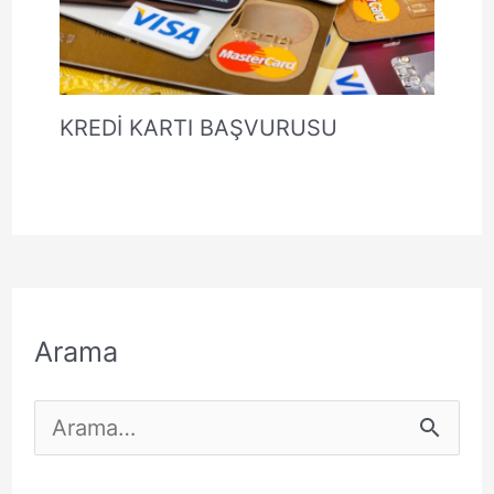
KREDİ KARTI BAŞVURUSU
Arama
S
e