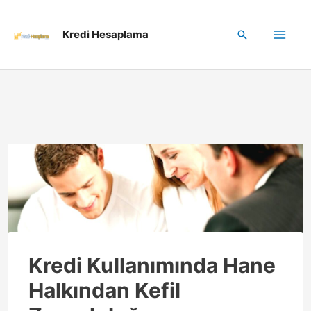
İçeriğe
Kredi Hesaplama
Arama
atla
Mai
Me
enu
üğmesi
enu
üğmesi
Kredi Kullanımında Hane
Halkından Kefil