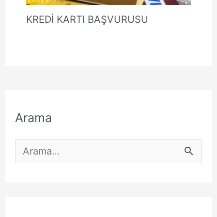
KREDİ KARTI BAŞVURUSU
Arama
S
e
a
r