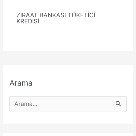
ZİRAAT BANKASI TÜKETİCİ
KREDİSİ
Arama
S
e
a