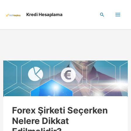
İçeriğe
Kredi Hesaplama
Arama
atla
Mai
Me
enu
üğmesi
enu
üğmesi
Forex Şirketi Seçerken
Nelere Dikkat