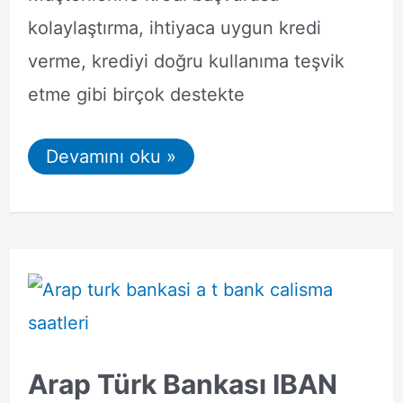
kolaylaştırma, ihtiyaca uygun kredi
verme, krediyi doğru kullanıma teşvik
etme gibi birçok destekte
Arap
Devamını oku »
Türk
Bankası
Kredi
Başvuru
Sonucu
Öğrenme
Arap Türk Bankası IBAN