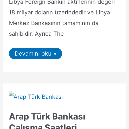
Libya Foreign Bankın aktiflerinin değeri
18 milyar doların üzerindedir ve Libya
Merkez Bankasının tamamının da
sahibidir. Ayrıca The
Arap
Devamını oku »
Türk
Bankası
EFT
Saatleri
Arap Türk Bankası
Çalışma Saatleri