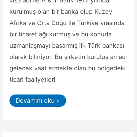
kısa adı ile A & T Bank 1977 yılında
kurulmuş olan bir banka olup Kuzey
Afrika ve Orta Doğu ile Türkiye arasında
bir ticaret ağı kurmuş ve bu konuda
uzmanlaşmayı başarmış ilk Türk bankası
olarak biliniyor. Bu şirketin kuruluş amacı
gelecek vaat etmekte olan bu bölgedeki
ticari faaliyetleri
Arap
Devamını oku »
Türk
Bankası
HGS
Nasıl
Alınır?