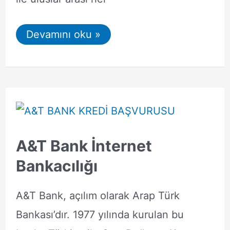
Arap
Devamını oku »
Türk
Bankası
IBAN
Sorgulama
A&T Bank İnternet
Bankacılığı
A&T Bank, açılım olarak Arap Türk
Bankası’dır. 1977 yılında kurulan bu