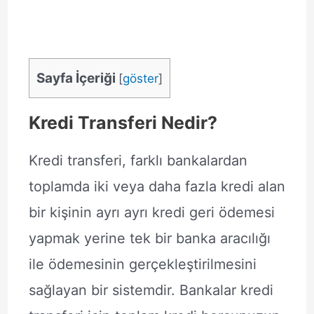
Sayfa İçeriği
[
göster
]
Kredi Transferi Nedir?
Kredi transferi, farklı bankalardan
toplamda iki veya daha fazla kredi alan
bir kişinin ayrı ayrı kredi geri ödemesi
yapmak yerine tek bir banka aracılığı
ile ödemesinin gerçekleştirilmesini
sağlayan bir sistemdir. Bankalar kredi