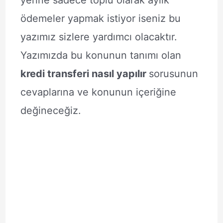
ödemeler yapmak istiyor iseniz bu
yazımız sizlere yardımcı olacaktır.
Yazımızda bu konunun tanımı olan
k
redi transferi nasıl yapılır
sorusunun
cevaplarına ve konunun içeriğine
değineceğiz.