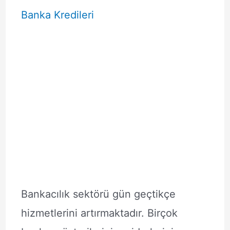
Banka Kredileri
Bankacılık sektörü gün geçtikçe
hizmetlerini artırmaktadır. Birçok