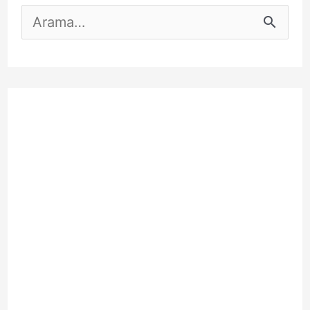
S
e
a
r
c
h
f
o
r
: