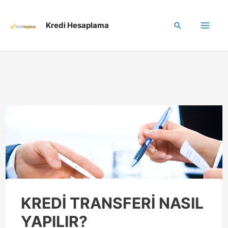
İçeriğe
Kredi Hesaplama
Arama
atla
Mai
Me
enu
üğmesi
enu
üğmesi
KREDİ TRANSFERİ NASIL
YAPILIR?