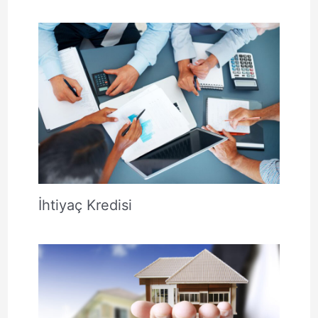
İhtiyaç Kredisi