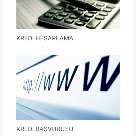
KREDİ HESAPLAMA
KREDİ BAŞVURUSU