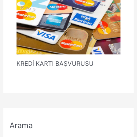
KREDİ KARTI BAŞVURUSU
Arama