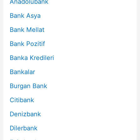
Anadolubank
Bank Asya
Bank Mellat
Bank Pozitif
Banka Kredileri
Bankalar
Burgan Bank
Citibank
Denizbank
Dilerbank