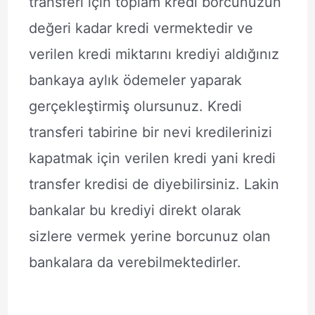
transferi için toplam kredi borcunuzun
değeri kadar kredi vermektedir ve
verilen kredi miktarını krediyi aldığınız
bankaya aylık ödemeler yaparak
gerçekleştirmiş olursunuz. Kredi
transferi tabirine bir nevi kredilerinizi
kapatmak için verilen kredi yani kredi
transfer kredisi de diyebilirsiniz. Lakin
bankalar bu krediyi direkt olarak
sizlere vermek yerine borcunuz olan
bankalara da verebilmektedirler.