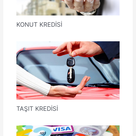
KONUT KREDİSİ
TAŞIT KREDİSİ