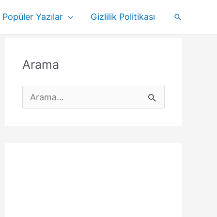
Popüler Yazılar
Gizlilik Politikası
Arama
Arama
S
e
a
r
c
h
f
o