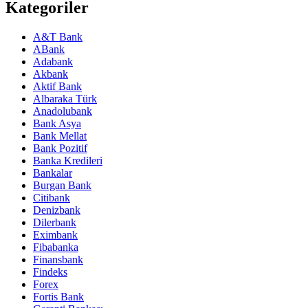
Kategoriler
A&T Bank
ABank
Adabank
Akbank
Aktif Bank
Albaraka Türk
Anadolubank
Bank Asya
Bank Mellat
Bank Pozitif
Banka Kredileri
Bankalar
Burgan Bank
Citibank
Denizbank
Dilerbank
Eximbank
Fibabanka
Finansbank
Findeks
Forex
Fortis Bank