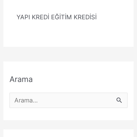
YAPI KREDİ EĞİTİM KREDİSİ
Arama
S
e
a
r