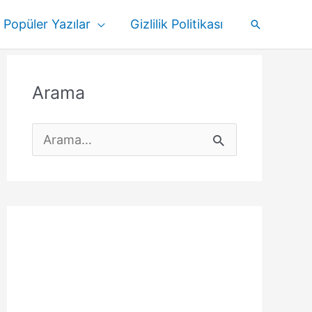
Popüler Yazılar
Gizlilik Politikası
Arama
Arama
S
e
a
r
c
h
f
o