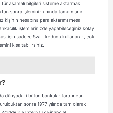
u tür aşamalı bilgileri sisteme aktarmak
ktan sonra işleminiz anında tamamlanır.
z kişinin hesabına para aktarımı mesai
ankacılık işlemlerinizde yapabileceğiniz kolay
aması için sadece Swift kodunu kullanarak, çok
mini kısaltabilirsiniz.
r?
ında dünyadaki bütün bankalar tarafından
turulduktan sonra 1977 yılında tam olarak
or Worldwide Interbank Financial