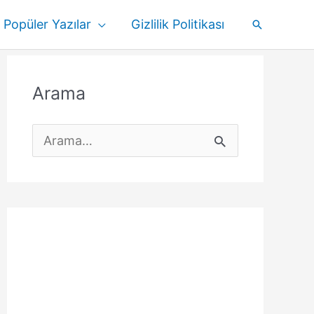
Popüler Yazılar
Gizlilik Politikası
Arama
Arama
S
e
a
r
c
h
f
o