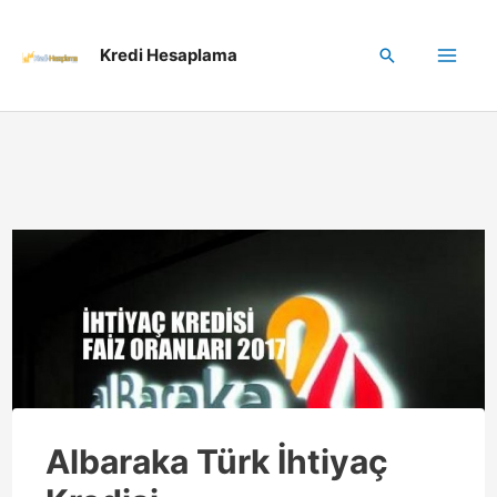
İçeriğe
Kredi Hesaplama
Arama
atla
Mai
Me
enu
üğmesi
enu
üğmesi
Albaraka Türk İhtiyaç