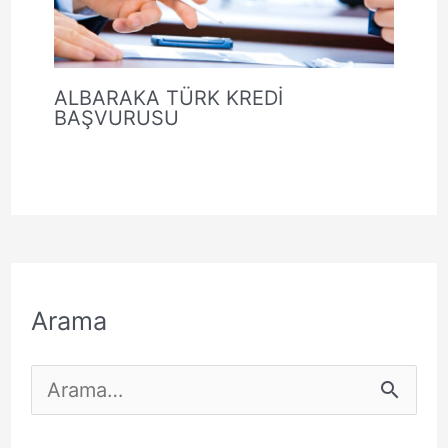
ALBARAKA TÜRK KREDİ
BAŞVURUSU
Arama
S
e