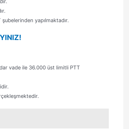
dır.
ır.
T şubelerinden yapılmaktadır.
YINIZ!
ar vade ile 36.000 üst limitli PTT
dir.
rçekleşmektedir.