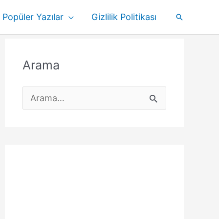
Popüler Yazılar
Gizlilik Politikası
Arama
Arama
S
e
a
r
c
h
f
o