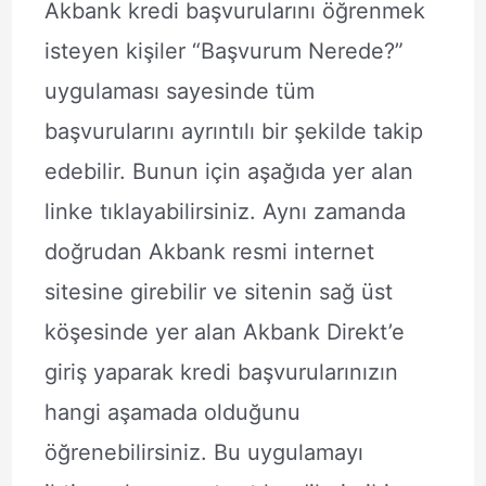
Akbank kredi başvurularını öğrenmek
isteyen kişiler “Başvurum Nerede?”
uygulaması sayesinde tüm
başvurularını ayrıntılı bir şekilde takip
edebilir. Bunun için aşağıda yer alan
linke tıklayabilirsiniz. Aynı zamanda
doğrudan Akbank resmi internet
sitesine girebilir ve sitenin sağ üst
köşesinde yer alan Akbank Direkt’e
giriş yaparak kredi başvurularınızın
hangi aşamada olduğunu
öğrenebilirsiniz. Bu uygulamayı