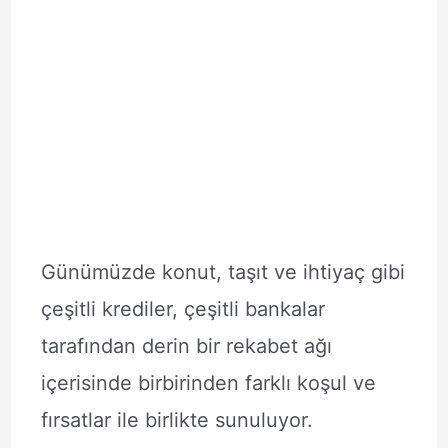
Günümüzde konut, taşıt ve ihtiyaç gibi
çeşitli krediler, çeşitli bankalar
tarafından derin bir rekabet ağı
içerisinde birbirinden farklı koşul ve
fırsatlar ile birlikte sunuluyor.