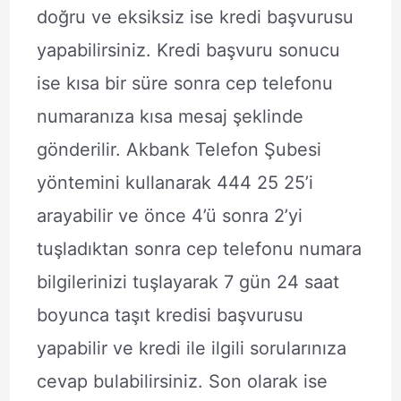
doğru ve eksiksiz ise kredi başvurusu
yapabilirsiniz. Kredi başvuru sonucu
ise kısa bir süre sonra cep telefonu
numaranıza kısa mesaj şeklinde
gönderilir. Akbank Telefon Şubesi
yöntemini kullanarak 444 25 25’i
arayabilir ve önce 4’ü sonra 2’yi
tuşladıktan sonra cep telefonu numara
bilgilerinizi tuşlayarak 7 gün 24 saat
boyunca taşıt kredisi başvurusu
yapabilir ve kredi ile ilgili sorularınıza
cevap bulabilirsiniz. Son olarak ise