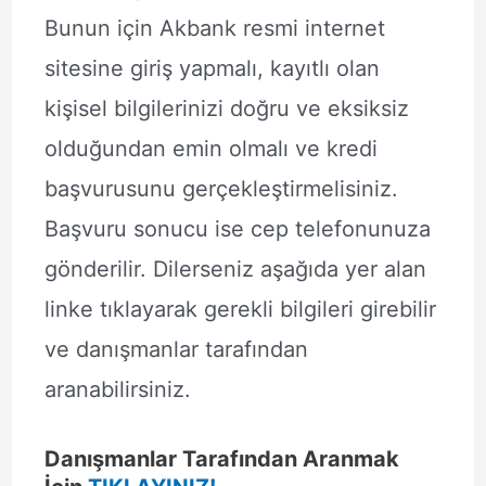
Bunun için Akbank resmi internet
sitesine giriş yapmalı, kayıtlı olan
kişisel bilgilerinizi doğru ve eksiksiz
olduğundan emin olmalı ve kredi
başvurusunu gerçekleştirmelisiniz.
Başvuru sonucu ise cep telefonunuza
gönderilir. Dilerseniz aşağıda yer alan
linke tıklayarak gerekli bilgileri girebilir
ve danışmanlar tarafından
aranabilirsiniz.
Danışmanlar Tarafından Aranmak