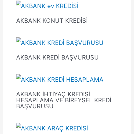
AKBANK KONUT KREDİSİ
AKBANK KREDİ BAŞVURUSU
AKBANK İHTİYAÇ KREDİSİ
HESAPLAMA VE BİREYSEL KREDİ
BAŞVURUSU