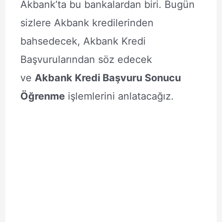
Akbank’ta bu bankalardan biri. Bugün
sizlere Akbank kredilerinden
bahsedecek, Akbank Kredi
Başvurularından söz edecek
ve
Akbank Kredi Başvuru Sonucu
Öğrenme
işlemlerini anlatacağız.