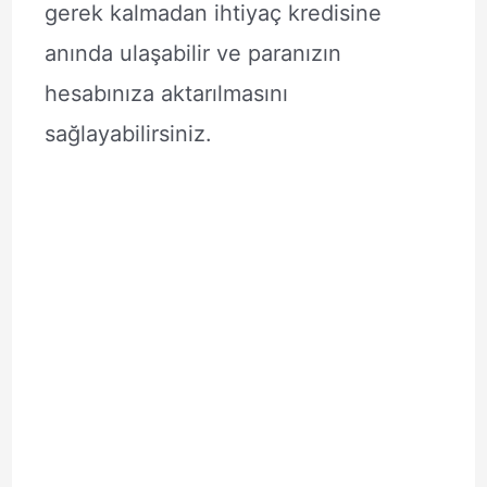
gerek kalmadan ihtiyaç kredisine
anında ulaşabilir ve paranızın
hesabınıza aktarılmasını
sağlayabilirsiniz.