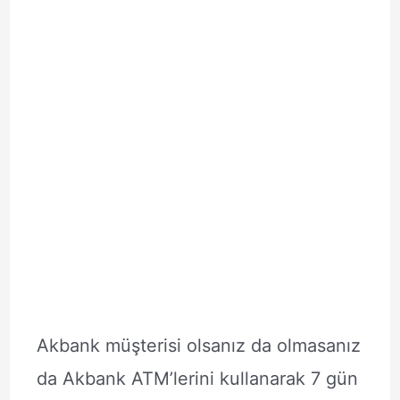
Akbank müşterisi olsanız da olmasanız
da Akbank ATM’lerini kullanarak 7 gün