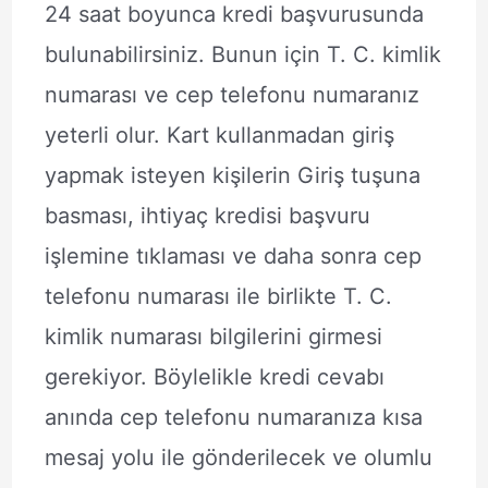
24 saat boyunca kredi başvurusunda
bulunabilirsiniz. Bunun için T. C. kimlik
numarası ve cep telefonu numaranız
yeterli olur. Kart kullanmadan giriş
yapmak isteyen kişilerin Giriş tuşuna
basması, ihtiyaç kredisi başvuru
işlemine tıklaması ve daha sonra cep
telefonu numarası ile birlikte T. C.
kimlik numarası bilgilerini girmesi
gerekiyor. Böylelikle kredi cevabı
anında cep telefonu numaranıza kısa
mesaj yolu ile gönderilecek ve olumlu