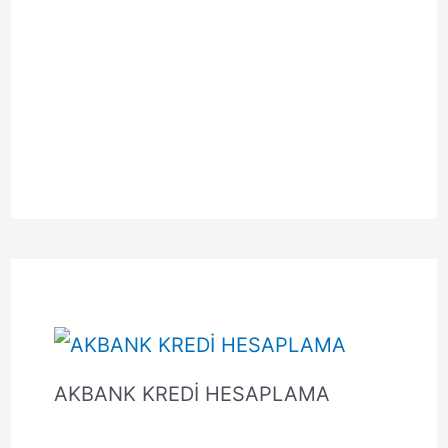
AKBANK KREDİ HESAPLAMA