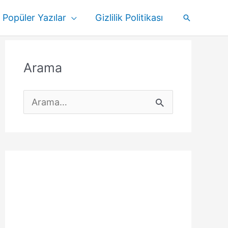
Popüler Yazılar
Gizlilik Politikası
Arama
Arama
S
e
a
r
c
h
f
o